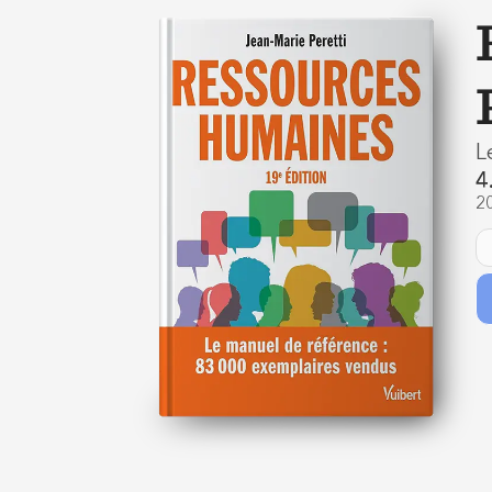
L
4
2