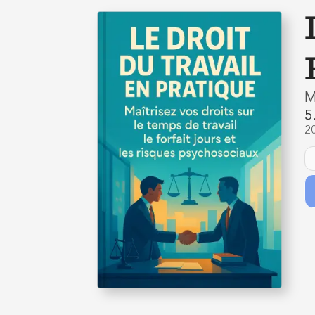
M
5
2