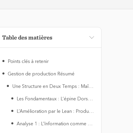
Table des matières
Points clés à retenir
Gestion de production Résumé
Une Structure en Deux Temps : Maîtriser les Bases, Puis Viser l’Excellence
Les Fondamentaux : L’épine Dorsale de Toute Production Efficace
L’Amélioration par le Lean : Produire Mieux avec Moins
Analyse 1 : L’Information comme Colonne Vertébrale