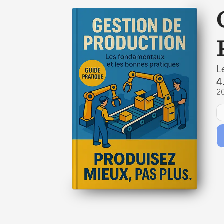
L
4
2