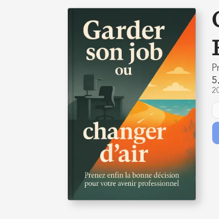
P
5
2