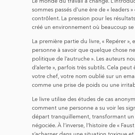
Le monde du travail a changé. L’introduc
sommes passés d’une ère de « leaders » q
contrôlent. La pression pour les résultat
créé un environnement où beaucoup se s
La première partie du livre, « Repérer », 
personne à savoir que quelque chose ne va
politique de l’autruche ». Les auteurs n
d’alerte », parfois très subtils. Cela p
votre chef, votre nom oublié sur un e
comme une prise de poids ou une irritabi
Le livre utilise des études de cas anon
comment une personne a su voir les sig
départ tranquillement, transformant un
négociée. À l’inverse, l’histoire de « Faus
s’acharner dans une situation toxique et 