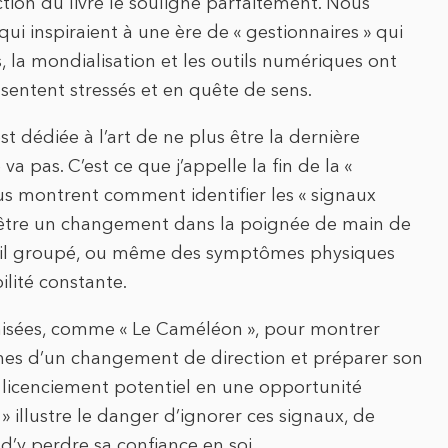
tion du livre le souligne parfaitement. Nous
ui inspiraient à une ère de « gestionnaires » qui
s, la mondialisation et les outils numériques ont
entent stressés et en quête de sens.
est dédiée à l’art de ne plus être la dernière
 pas. C’est ce que j’appelle la fin de la «
ous montrent comment identifier les « signaux
eut être un changement dans la poignée de main de
mail groupé, ou même des symptômes physiques
lité constante.
ymisées, comme « Le Caméléon », pour montrer
nes d’un changement de direction et préparer son
 licenciement potentiel en une opportunité
t » illustre le danger d’ignorer ces signaux, de
d’y perdre sa confiance en soi.