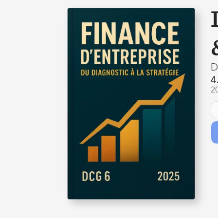
D
4
2