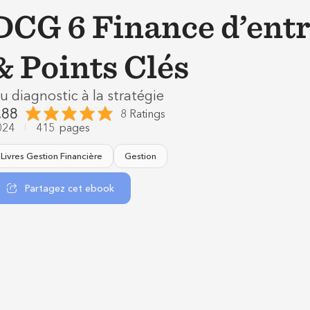
DCG 6 Finance d’ent
& Points Clés
u diagnostic à la stratégie
.88
8 Ratings
024
415
pages
Livres Gestion Financière
Gestion
Partagez cet ebook