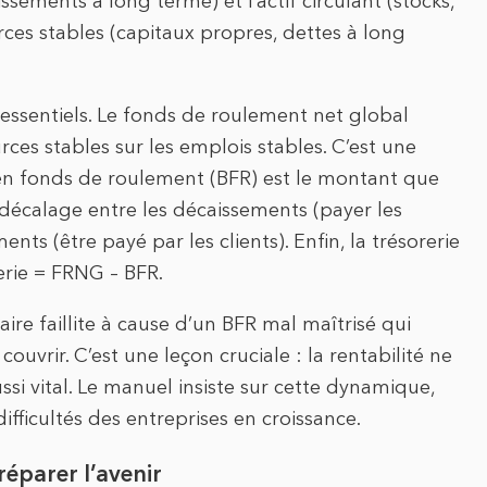
issements à long terme) et l’actif circulant (stocks,
urces stables (capitaux propres, dettes à long
essentiels. Le fonds de roulement net global
ces stables sur les emplois stables. C’est une
 en fonds de roulement (BFR) est le montant que
e décalage entre les décaissements (payer les
ments (être payé par les clients). Enfin, la trésorerie
erie = FRNG – BFR.
ire faillite à cause d’un BFR mal maîtrisé qui
ouvrir. C’est une leçon cruciale : la rentabilité ne
aussi vital. Le manuel insiste sur cette dynamique,
ifficultés des entreprises en croissance.
réparer l’avenir