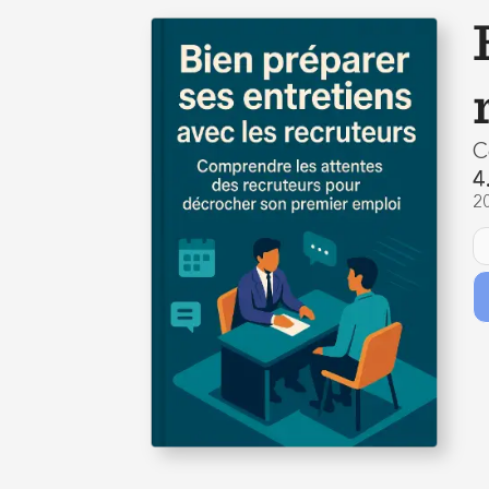
C
4
2